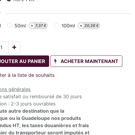
T
l
50ml
100ml
+
7,37
€
+
20,28
€
JOUTER AU PANIER
ACHETER MAINTENANT
ter à la liste de souhaits
ons générales
e satisfait ou remboursé de 30 jours
ion : 2-3 jours ouvrables
ute autre destination que la
que ou la Guadeloupe nos produits
ndus HT, les taxes douanières et frais
ier du transporteur seront imputés et