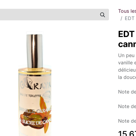
Tous le
EDT 
EDT 
can
Un peu 
vanille 
délicie
la douc
Note de
Note de
Note de
15,6