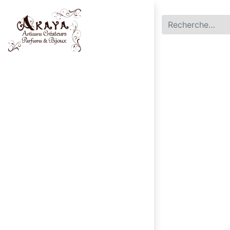
Accueil
Parfums
Bijoux
0
Mon panier
|
English (US)
Français
Contactez-no​​us