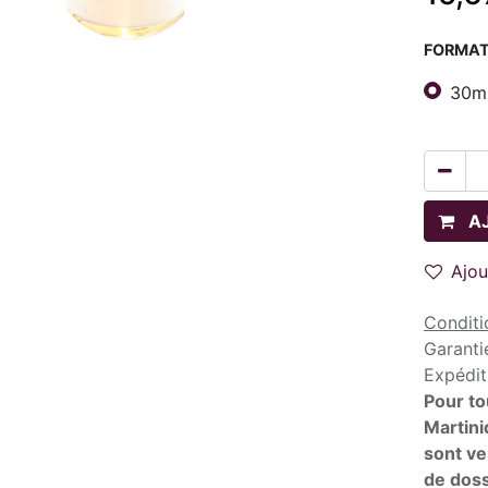
FORMA
30m
A
Ajou
Conditi
Garanti
Expédit
Pour to
Martini
sont ve
de doss