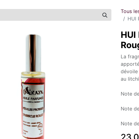
Tous le
HUI 
HUI 
Rou
La frag
apporté
dévoile
au litc
Note de
Note de
Note de
23,