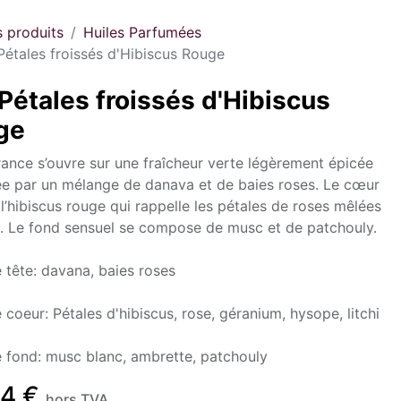
s produits
Huiles Parfumées
Pétales froissés d'Hibiscus Rouge
Pétales froissés d'Hibiscus
ge
rance s’ouvre sur une fraîcheur verte légèrement épicée
e par un mélange de danava et de baies roses. Le cœur
 l’hibiscus rouge qui rappelle les pétales de roses mêlées
hi. Le fond sensuel se compose de musc et de patchouly.
 tête: davana, baies roses
 coeur: Pétales d'hibiscus, rose, géranium, hysope, litchi
 fond: musc blanc, ambrette, patchouly
04
€
hors TVA