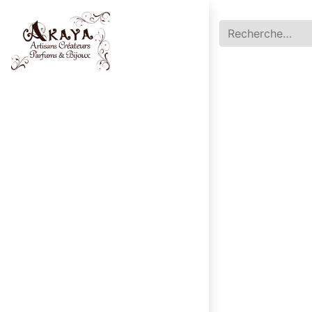
Accueil
Parfums
Bijoux
0
Mon panier
|
English (US)
Français
Contactez-no​​us