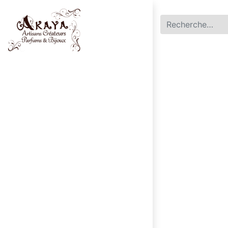
Accueil
Parfums
Bijoux
0
Mon panier
|
English (US)
Français
Contactez-no​​us